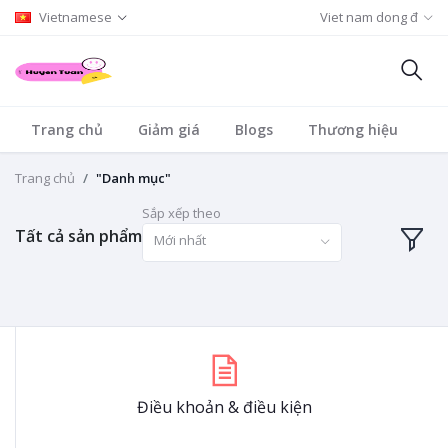
Vietnamese
Viet nam dong đ
Trang chủ
Giảm giá
Blogs
Thương hiệu
D
Trang chủ
"Danh mục"
Sắp xếp theo
Tất cả sản phẩm
Mới nhất
Điều khoản & điều kiện