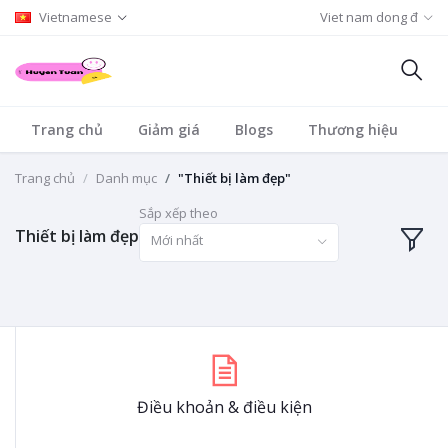
Vietnamese
Viet nam dong đ
Trang chủ
Giảm giá
Blogs
Thương hiệu
D
Trang chủ
Danh mục
"Thiết bị làm đẹp"
Sắp xếp theo
Thiết bị làm đẹp
Mới nhất
Điều khoản & điều kiện